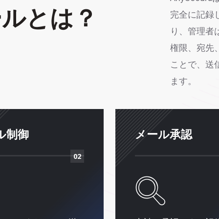
ールとは？
完全に記録
り、管理者
権限、宛先
ことで、送
ます。
ル制御
メール承認
02