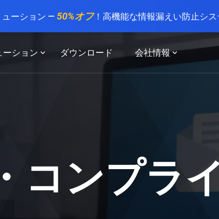
50%オフ
リューション —
！高機能な情報漏えい防止シス
ューション
ダウンロード
会社情報
・コンプラ