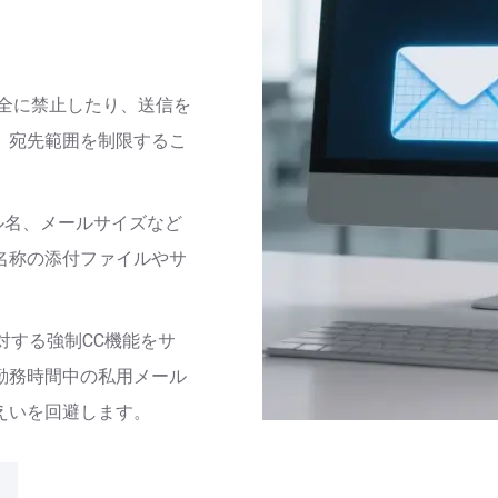
全に禁止したり、送信を
、宛先範囲を制限するこ
ル名、メールサイズなど
名称の添付ファイルやサ
対する強制CC機能をサ
勤務時間中の私用メール
えいを回避します。