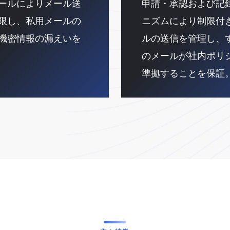
ールによりメール送
申請・承認および記
限し、私用メールの
ニズムにより制限付
機密情報の漏えいを
ルの送信を管理し、
のメールが社内ポリ
準拠することを保証