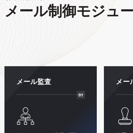
メール制御モジュ
メール監査
メー
01