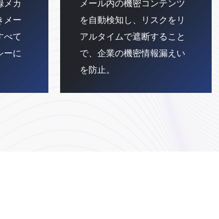
録メカ
メール内の機密コンテンツ
きメー
を自動検知し、リスクをリ
すべて
アルタイムで遮断すること
シーに
で、企業の機密情報漏えい
。
を防止。